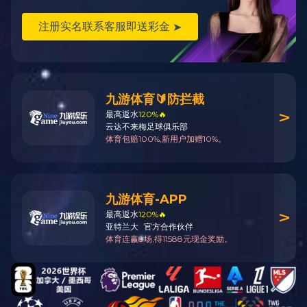
担保
租赁