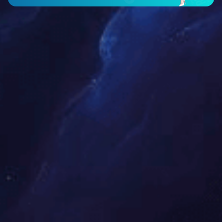
小额信贷
供应链金融