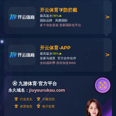
证券
基金