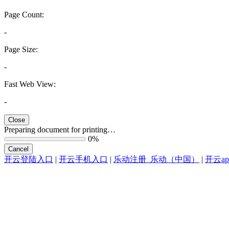
关于金控
新闻动态
集团
集团概况
集团要闻
业务板
管理团队
时政要闻
业务介
组织机构
子公司动态
集团部门
媒体报道