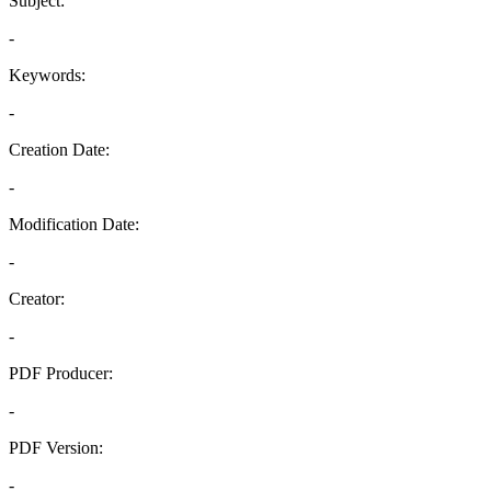
华龙证券股份有限公司
华龙证券股份有限公司成立于 2001 年，
作，募集资金 96.22 亿元，资本实力大幅提升，
经过多年发展，已在北京、上海、深圳、重庆
持多元化发展，主发起设立华商基金管理公司，控
获“省长金融奖”。
公司实施人才战略，拥有一批经验丰富、业
未来，公司将以经纪、投行等传统业务为主
国的上市公司。