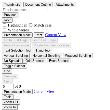
全级次企业名单
首页
>>
信息公开
>>
集团信息公开
>>
全级
次企业名单
>> 正文