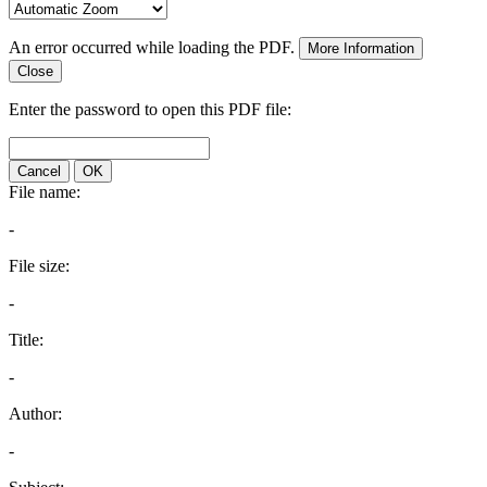
集团要闻
时政要闻
子公司动态
九游平台举办中