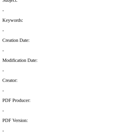
为深入学习贯彻党的二十届四中全会精神
管理人员政治素养与履职能力，近期，九游平台
层管理人参加培训。